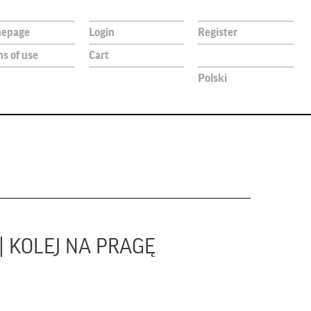
epage
Login
Register
s of use
Cart
Polski
 KOLEJ NA PRAGĘ