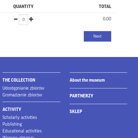
QUANTITY
TOTAL
0.00
THE COLLECTION
About the museum
Udostępnianie zbiorów
Gromadzenie zbiorów
PARTNERZY
ACTIVITY
SKLEP
Scholarly activities
Publishing
Educational activities
Warsaw almanac