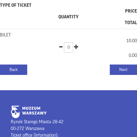
TYPE OF TICKET
PRICE
QUANTITY
TOTAL
BILET
10.00
0.00
Rynek Starego Miasta 28-42
00-272 Warszawa
Ticket office (information):