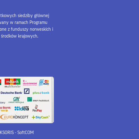
bytkowych siedziby głównej
owany w ramach Programu
lone z funduszy norweskich i
z środków krajowych.
 iKSORIS
-
SoftCOM