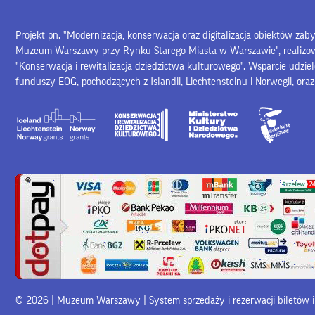
Projekt pn. "Modernizacja, konserwacja oraz digitalizacja obiektów za
Muzeum Warszawy przy Rynku Starego Miasta w Warszawie", realiz
"Konserwacja i rewitalizacja dziedzictwa kulturowego". Wsparcie udzie
funduszy EOG, pochodzących z Islandii, Liechtensteinu i Norwegii, ora
© 2026 | Muzeum Warszawy |
System sprzedaży i rezerwacji biletów