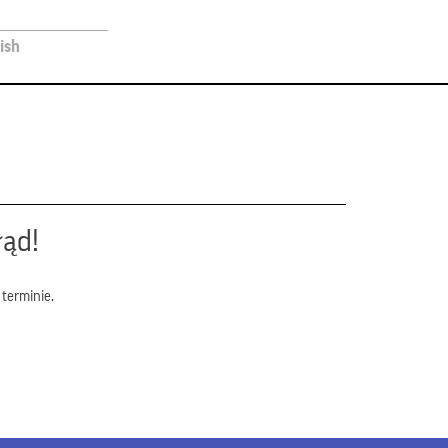
ish
łąd!
terminie.