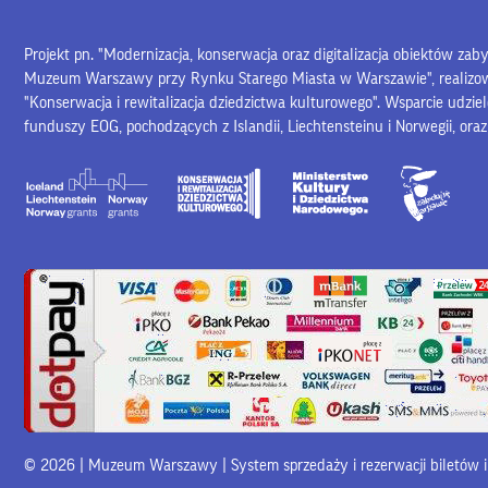
Projekt pn. "Modernizacja, konserwacja oraz digitalizacja obiektów za
Muzeum Warszawy przy Rynku Starego Miasta w Warszawie", realiz
"Konserwacja i rewitalizacja dziedzictwa kulturowego". Wsparcie udzie
funduszy EOG, pochodzących z Islandii, Liechtensteinu i Norwegii, ora
© 2026 | Muzeum Warszawy |
System sprzedaży i rezerwacji biletów