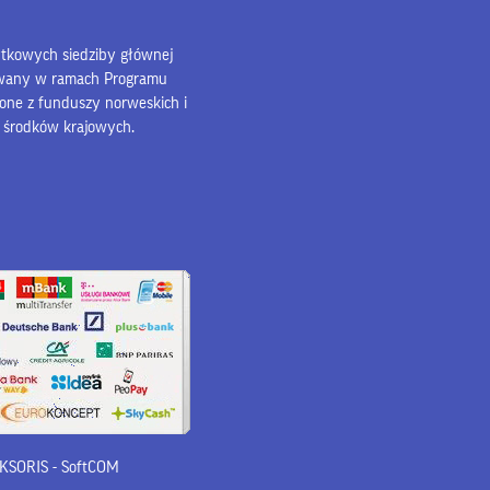
bytkowych siedziby głównej
owany w ramach Programu
lone z funduszy norweskich i
z środków krajowych.
 iKSORIS
-
SoftCOM