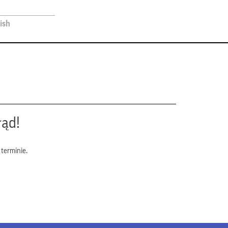
ish
łąd!
terminie.