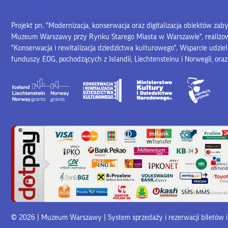
Projekt pn. "Modernizacja, konserwacja oraz digitalizacja obiektów za
Muzeum Warszawy przy Rynku Starego Miasta w Warszawie", realiz
"Konserwacja i rewitalizacja dziedzictwa kulturowego". Wsparcie udzie
funduszy EOG, pochodzących z Islandii, Liechtensteinu i Norwegii, ora
© 2026 | Muzeum Warszawy |
System sprzedaży i rezerwacji biletów