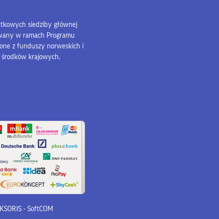
bytkowych siedziby głównej
owany w ramach Programu
lone z funduszy norweskich i
z środków krajowych.
 iKSORIS
-
SoftCOM