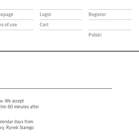
epage
Login
Register
s of use
Cart
Polski
aw. We accept
thin 60 minutes after
calendar days from
wy, Rynek Starego