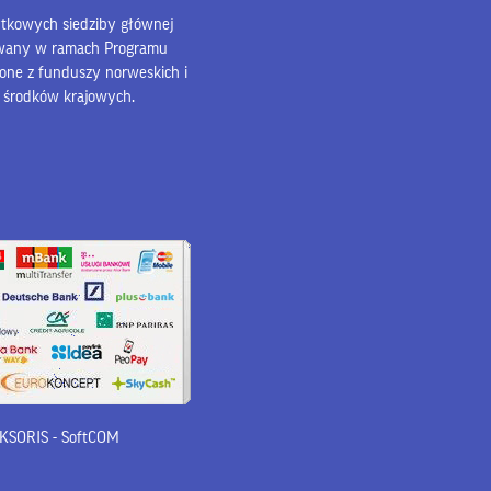
bytkowych siedziby głównej
owany w ramach Programu
lone z funduszy norweskich i
z środków krajowych.
 iKSORIS
-
SoftCOM