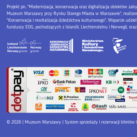
Projekt pn. "Modernizacja, konserwacja oraz digitalizacja obiektów za
Muzeum Warszawy przy Rynku Starego Miasta w Warszawie", realiz
"Konserwacja i rewitalizacja dziedzictwa kulturowego". Wsparcie udzie
funduszy EOG, pochodzących z Islandii, Liechtensteinu i Norwegii, ora
© 2026 | Muzeum Warszawy |
System sprzedaży i rezerwacji biletów