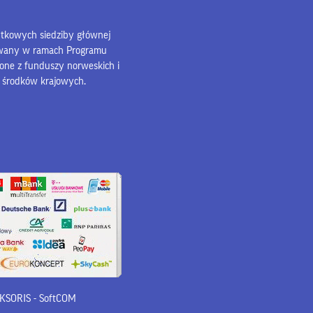
bytkowych siedziby głównej
owany w ramach Programu
lone z funduszy norweskich i
z środków krajowych.
 iKSORIS
-
SoftCOM