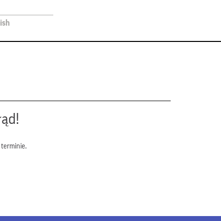
ish
łąd!
terminie.