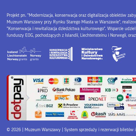
Projekt pn. "Modernizacja, konserwacja oraz digitalizacja obiektów za
Muzeum Warszawy przy Rynku Starego Miasta w Warszawie", realiz
"Konserwacja i rewitalizacja dziedzictwa kulturowego". Wsparcie udzie
funduszy EOG, pochodzących z Islandii, Liechtensteinu i Norwegii, ora
© 2026 | Muzeum Warszawy |
System sprzedaży i rezerwacji biletów