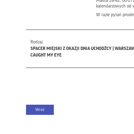
Miasta 28-42, 00-272
kalendarzowych od 
W razie pytań prosi
Rodzaj
SPACER MIEJSKI Z OKAZJI DNIA UCHODŹCY | WARS
CAUGHT MY EYE