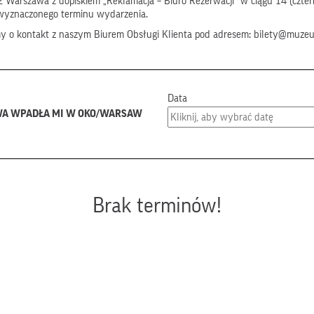
 Warszawa z dopiskiem „Reklamacja – Biuro Rezerwacji” w ciągu 14 (czter
wyznaczonego terminu wydarzenia.
my o kontakt z naszym Biurem Obsługi Klienta pod adresem: bilety@muze
Data
ZAWA WPADŁA MI W OKO/WARSAW
Brak terminów!