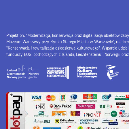
Projekt pn. "Modernizacja, konserwacja oraz digitalizacja obiektów za
Muzeum Warszawy przy Rynku Starego Miasta w Warszawie", realiz
"Konserwacja i rewitalizacja dziedzictwa kulturowego". Wsparcie udzie
funduszy EOG, pochodzących z Islandii, Liechtensteinu i Norwegii, ora