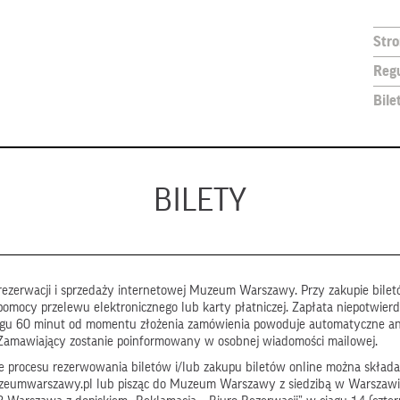
Str
Reg
Bile
BILETY
ezerwacji i sprzedaży internetowej Muzeum Warszawy. Przy zakupie biletó
pomocy przelewu elektronicznego lub karty płatniczej. Zapłata niepotwier
ągu 60 minut od momentu złożenia zamówienia powoduje automatyczne a
Zamawiający zostanie poinformowany w osobnej wiadomości mailowej.
 procesu rezerwowania biletów i/lub zakupu biletów online można składa
zeumwarszawy.pl lub pisząc do Muzeum Warszawy z siedzibą w Warszawi