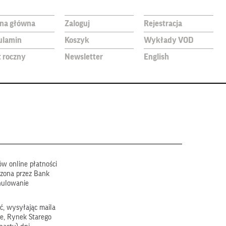
ona główna
Zaloguj
Rejestracja
ulamin
Koszyk
Wykłady VOD
t roczny
Newsletter
English
w online płatności
dzona przez Bank
nulowanie
ć, wysyłając maila
e, Rynek Starego