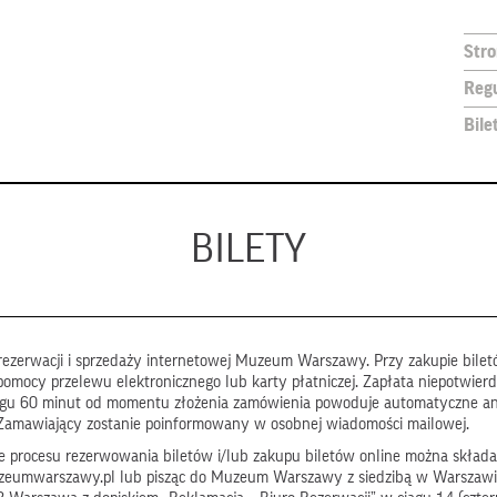
Str
Reg
Bile
BILETY
ezerwacji i sprzedaży internetowej Muzeum Warszawy. Przy zakupie biletó
pomocy przelewu elektronicznego lub karty płatniczej. Zapłata niepotwier
ągu 60 minut od momentu złożenia zamówienia powoduje automatyczne a
Zamawiający zostanie poinformowany w osobnej wiadomości mailowej.
 procesu rezerwowania biletów i/lub zakupu biletów online można składa
zeumwarszawy.pl lub pisząc do Muzeum Warszawy z siedzibą w Warszawi