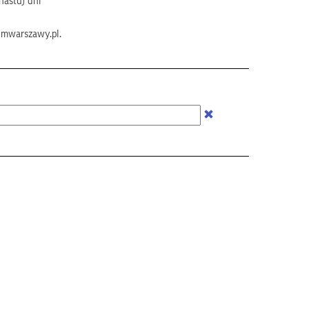
nastu) dni
umwarszawy.pl.