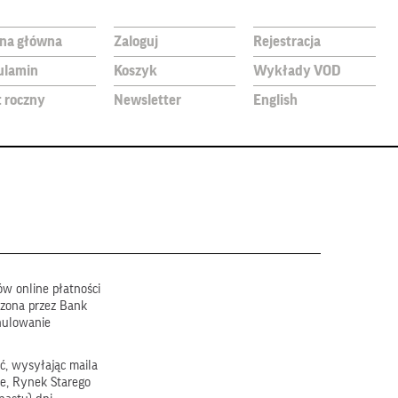
ona główna
Zaloguj
Rejestracja
ulamin
Koszyk
Wykłady VOD
t roczny
Newsletter
English
w online płatności
dzona przez Bank
nulowanie
ć, wysyłając maila
e, Rynek Starego