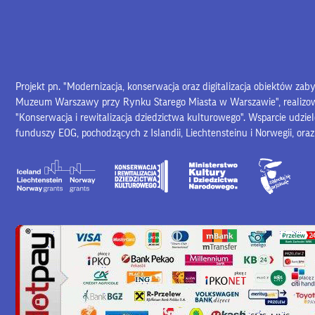
Projekt pn. "Modernizacja, konserwacja oraz digitalizacja obiektów za
Muzeum Warszawy przy Rynku Starego Miasta w Warszawie", realiz
"Konserwacja i rewitalizacja dziedzictwa kulturowego". Wsparcie udzie
funduszy EOG, pochodzących z Islandii, Liechtensteinu i Norwegii, ora