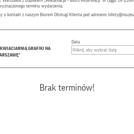
 Warszawa z dopiskiem „Reklamacja – Biuro Rezerwacji” w ciągu 14 (czter
wyznaczonego terminu wydarzenia.
my o kontakt z naszym Biurem Obsługi Klienta pod adresem: bilety@muze
Data
 KWIACIARNIĄ GRAFIKI NA
WARSZAWĘ"
Brak terminów!