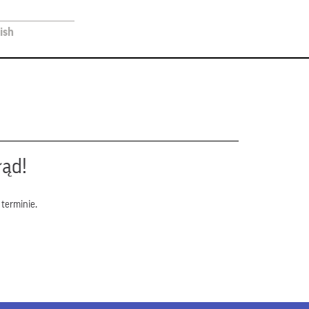
ish
łąd!
terminie.