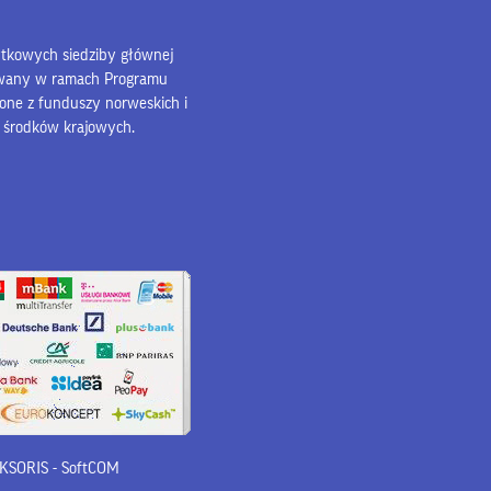
bytkowych siedziby głównej
owany w ramach Programu
lone z funduszy norweskich i
z środków krajowych.
 iKSORIS
-
SoftCOM