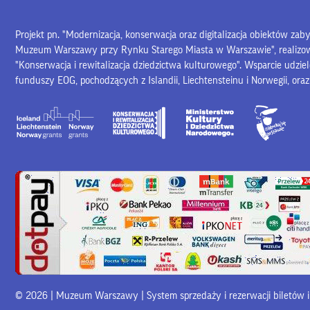
Projekt pn. "Modernizacja, konserwacja oraz digitalizacja obiektów za
Muzeum Warszawy przy Rynku Starego Miasta w Warszawie", realiz
"Konserwacja i rewitalizacja dziedzictwa kulturowego". Wsparcie udzie
funduszy EOG, pochodzących z Islandii, Liechtensteinu i Norwegii, ora
© 2026 | Muzeum Warszawy |
System sprzedaży i rezerwacji biletów