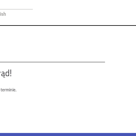
ish
łąd!
terminie.