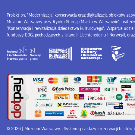
Projekt pn. "Modernizacja, konserwacja oraz digitalizacja obiektów za
Muzeum Warszawy przy Rynku Starego Miasta w Warszawie", realiz
"Konserwacja i rewitalizacja dziedzictwa kulturowego". Wsparcie udzie
funduszy EOG, pochodzących z Islandii, Liechtensteinu i Norwegii, ora
© 2026 | Muzeum Warszawy |
System sprzedaży i rezerwacji biletów