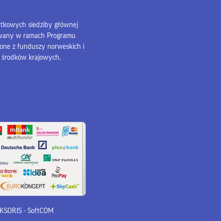
bytkowych siedziby głównej
owany w ramach Programu
lone z funduszy norweskich i
z środków krajowych.
 iKSORIS
-
SoftCOM