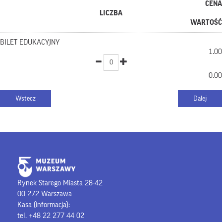
CENA
LICZBA
WARTOŚĆ
BILET EDUKACYJNY
1.00
0.00
Rynek Starego Miasta 28-42
00-272 Warszawa
Kasa (informacja):
tel. +48 22 277 44 02