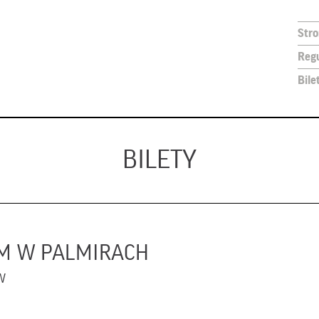
Str
Reg
Bile
BILETY
M W PALMIRACH
W