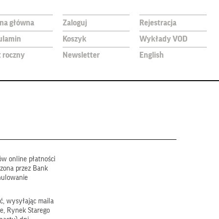
ona główna
Zaloguj
Rejestracja
ulamin
Koszyk
Wykłady VOD
t roczny
Newsletter
English
w online płatności
dzona przez Bank
nulowanie
ć, wysyłając maila
e, Rynek Starego