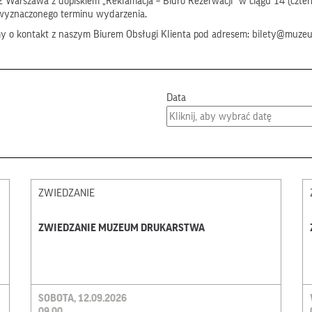
 Warszawa z dopiskiem „Reklamacja – Biuro Rezerwacji” w ciągu 14 (czter
wyznaczonego terminu wydarzenia.
my o kontakt z naszym Biurem Obsługi Klienta pod adresem: bilety@muze
Data
ZWIEDZANIE
ZWIEDZANIE MUZEUM DRUKARSTWA
SOBOTA, 12.09.2026
09.00