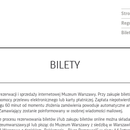
Str
Reg
Bile
BILETY
ezerwacji i sprzedaży internetowej Muzeum Warszawy. Przy zakupie biletó
pomocy przelewu elektronicznego lub karty płatniczej. Zapłata niepotwier
ągu 60 minut od momentu złożenia zamówienia powoduje automatyczne a
Zamawiający zostanie poinformowany w osobnej wiadomości mailowej.
 procesu rezerwowania biletów i/lub zakupu biletów online można składa
zeumwarszawy.pl lub pisząc do Muzeum Warszawy z siedzibą w Warszawi