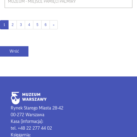
MUZEUM - MIEJSCE PAMIĘCI PALMIRY
1
2
3
4
5
6
»
Rynek Starego Miasta 28-42
00-272 Warszawa
Kasa (informacja):
tel. +48 22 277 44 02
Księgarnia: