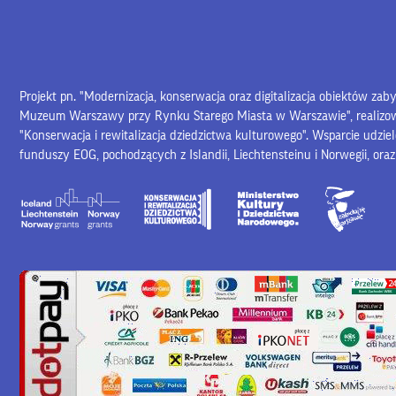
Projekt pn. "Modernizacja, konserwacja oraz digitalizacja obiektów za
Muzeum Warszawy przy Rynku Starego Miasta w Warszawie", realiz
"Konserwacja i rewitalizacja dziedzictwa kulturowego". Wsparcie udzie
funduszy EOG, pochodzących z Islandii, Liechtensteinu i Norwegii, ora