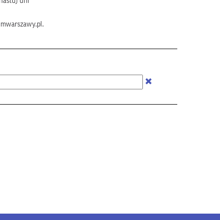
nastu) dni
umwarszawy.pl.