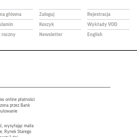
ona główna
Zaloguj
Rejestracja
ulamin
Koszyk
Wykłady VOD
t roczny
Newsletter
English
w online płatności
dzona przez Bank
nulowanie
ć, wysyłając maila
e, Rynek Starego