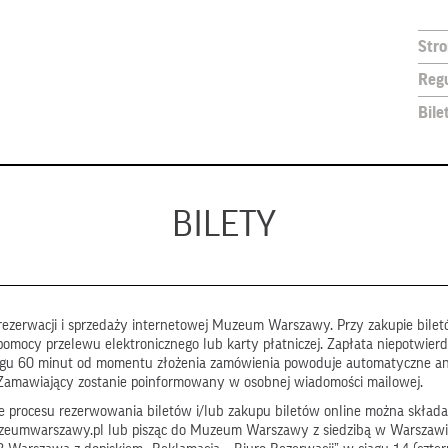
Str
Reg
Bile
BILETY
ezerwacji i sprzedaży internetowej Muzeum Warszawy. Przy zakupie biletó
pomocy przelewu elektronicznego lub karty płatniczej. Zapłata niepotwier
ągu 60 minut od momentu złożenia zamówienia powoduje automatyczne a
Zamawiający zostanie poinformowany w osobnej wiadomości mailowej.
 procesu rezerwowania biletów i/lub zakupu biletów online można składa
zeumwarszawy.pl lub pisząc do Muzeum Warszawy z siedzibą w Warszawi