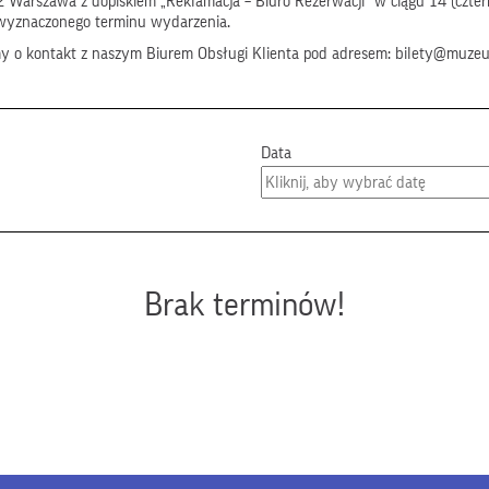
 Warszawa z dopiskiem „Reklamacja – Biuro Rezerwacji” w ciągu 14 (czter
wyznaczonego terminu wydarzenia.
my o kontakt z naszym Biurem Obsługi Klienta pod adresem: bilety@muze
Data
Brak terminów!