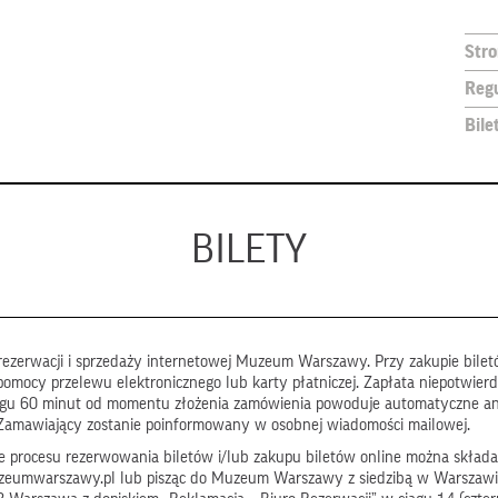
Str
Reg
Bile
BILETY
ezerwacji i sprzedaży internetowej Muzeum Warszawy. Przy zakupie biletó
pomocy przelewu elektronicznego lub karty płatniczej. Zapłata niepotwier
ągu 60 minut od momentu złożenia zamówienia powoduje automatyczne a
Zamawiający zostanie poinformowany w osobnej wiadomości mailowej.
 procesu rezerwowania biletów i/lub zakupu biletów online można składa
zeumwarszawy.pl lub pisząc do Muzeum Warszawy z siedzibą w Warszawi