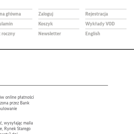
ona główna
Zaloguj
Rejestracja
ulamin
Koszyk
Wykłady VOD
t roczny
Newsletter
English
w online płatności
dzona przez Bank
nulowanie
ć, wysyłając maila
e, Rynek Starego