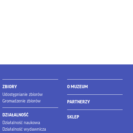
ZBIORY
O MUZEUM
Udostępnianie zbiorów
Gromadzenie zbiorów
PARTNERZY
DZIAŁALNOŚĆ
SKLEP
Działalność naukowa
Działalność wydawnicza