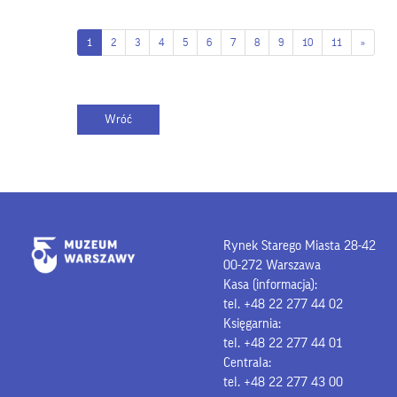
1
2
3
4
5
6
7
8
9
10
11
»
Rynek Starego Miasta 28-42
00-272 Warszawa
Kasa (informacja):
tel. +48 22 277 44 02
Księgarnia:
tel. +48 22 277 44 01
Centrala:
tel. +48 22 277 43 00