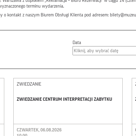
 Warszawa z dopiskiem „Reklamacja – Biuro Rezerwacji” w ciągu 14 (czter
wyznaczonego terminu wydarzenia.
my o kontakt z naszym Biurem Obsługi Klienta pod adresem: bilety@muze
Data
ZWIEDZANIE
ZWIEDZANIE CENTRUM INTERPRETACJI ZABYTKU
CZWARTEK, 06.08.2026
10.00