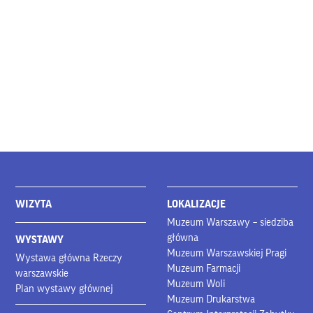
WIZYTA
LOKALIZACJE
Muzeum Warszawy – siedziba
główna
WYSTAWY
Muzeum Warszawskiej Pragi
Wystawa główna Rzeczy
Muzeum Farmacji
warszawskie
Muzeum Woli
Plan wystawy głównej
Muzeum Drukarstwa