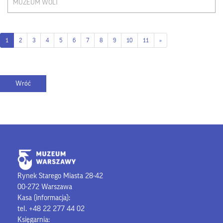
MUZEUM WOLI
1
2
3
4
5
6
7
8
9
10
11
»
Rynek Starego Miasta 28-42
00-272 Warszawa
Kasa (informacja):
tel. +48 22 277 44 02
Księgarnia: