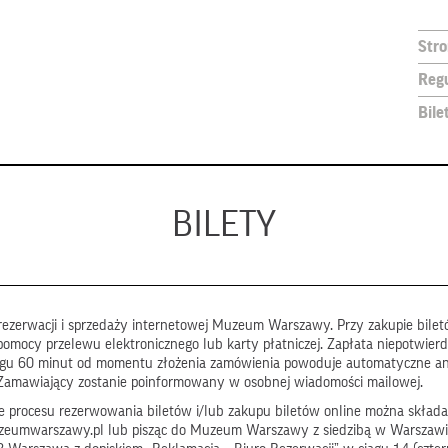
Str
Reg
Bile
BILETY
ezerwacji i sprzedaży internetowej Muzeum Warszawy. Przy zakupie biletó
pomocy przelewu elektronicznego lub karty płatniczej. Zapłata niepotwier
ągu 60 minut od momentu złożenia zamówienia powoduje automatyczne a
Zamawiający zostanie poinformowany w osobnej wiadomości mailowej.
 procesu rezerwowania biletów i/lub zakupu biletów online można składa
zeumwarszawy.pl lub pisząc do Muzeum Warszawy z siedzibą w Warszawi