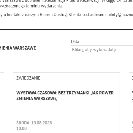
 Warszawa z dopiskiem „Reklamacja – Biuro Rezerwacji” w ciągu 14 (czter
wyznaczonego terminu wydarzenia.
my o kontakt z naszym Biurem Obsługi Klienta pod adresem: bilety@muze
Data
ZMIENIA WARSZAWĘ
ZWIEDZANIE
WYSTAWA CZASOWA: BEZ TRZYMANKI. JAK ROWER
ZMIENIA WARSZAWĘ
ŚRODA, 19.08.2026
13.00