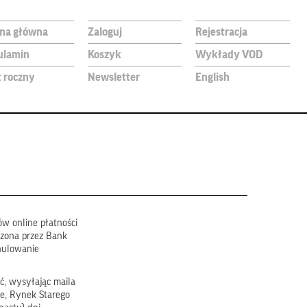
ona główna
Zaloguj
Rejestracja
ulamin
Koszyk
Wykłady VOD
t roczny
Newsletter
English
w online płatności
dzona przez Bank
nulowanie
ć, wysyłając maila
e, Rynek Starego