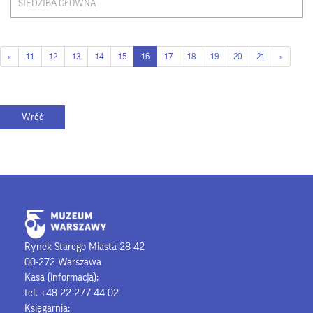
SIEDZIBA GŁÓWNA
«
11
12
13
14
15
16
17
18
19
20
21
»
Rynek Starego Miasta 28-42
00-272 Warszawa
Kasa (informacja):
tel. +48 22 277 44 02
Księgarnia: